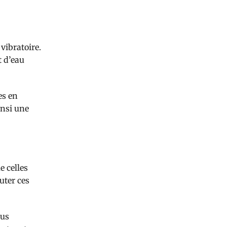
vibratoire.
t d’eau
es en
insi une
 celles
uter ces
ous