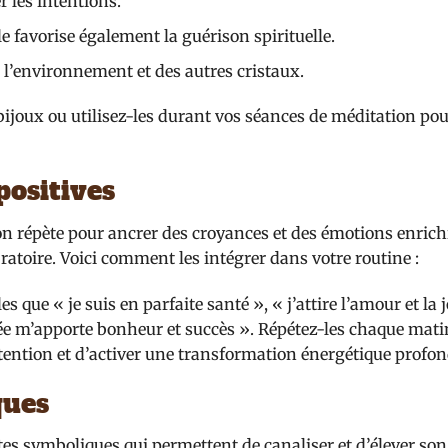
er les intentions.
e favorise également la guérison spirituelle.
de l’environnement et des autres cristaux.
bijoux ou utilisez-les durant vos séances de méditation po
positives
on répète pour ancrer des croyances et des émotions enrich
bratoire. Voici comment les intégrer dans votre routine :
es que « je suis en parfaite santé », « j’attire l’amour et la 
ée m’apporte bonheur et succès ». Répétez-les chaque matin
ntention et d’activer une transformation énergétique profon
ques
es symboliques qui permettent de canaliser et d’élever son