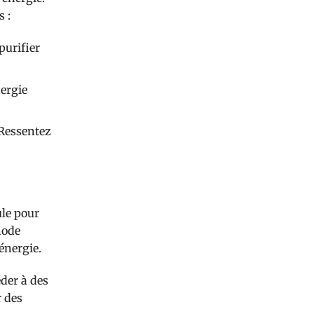
 :
purifier
nergie
 Ressentez
ule pour
hode
énergie.
éder à des
r des