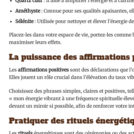
Quartz clair
: Il aide à amplifier l’énergie et à clarifi
Améthyste
: Connue pour ses qualités apaisantes, ell
Sélénite
: Utilisée pour nettoyer et élever l’énergie 
Placez-les dans votre espace de vie, portez-les comme 
maximiser leurs effets.
La puissance des affirmations 
Les
affirmations positives
sont des déclarations que l’
Elles jouent un rôle crucial dans l’élévation du taux vi
Choisissez des phrases simples, claires et positives, tell
« mon énergie vibrant à une fréquence spirituelle élev
devant un miroir si possible, afin de renforcer votre i
Pratiquer des rituels énergéti
Les
rituels
énergétiques sont des cérémonies ou des act