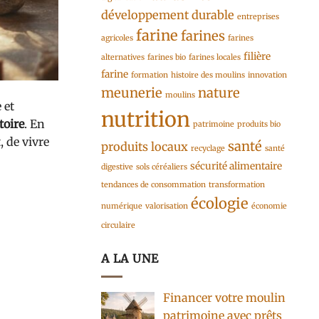
développement durable
entreprises
farine
farines
agricoles
farines
filière
alternatives
farines bio
farines locales
farine
formation
histoire des moulins
innovation
meunerie
nature
moulins
 et
nutrition
toire
. En
patrimoine
produits bio
, de vivre
santé
produits locaux
recyclage
santé
sécurité alimentaire
digestive
sols céréaliers
tendances de consommation
transformation
écologie
numérique
valorisation
économie
circulaire
A LA UNE
Financer votre moulin
patrimoine avec prêts