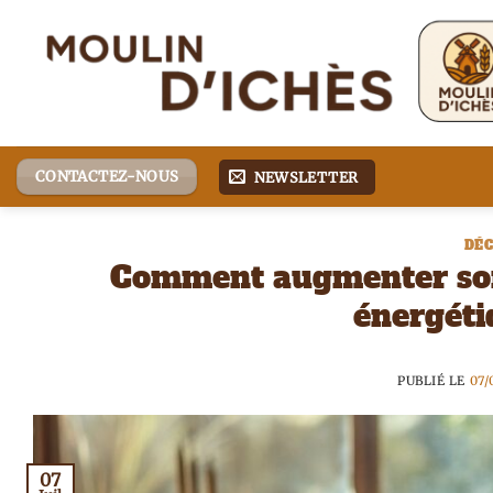
Passer
au
contenu
CONTACTEZ-NOUS
NEWSLETTER
DÉC
Comment augmenter son 
énergétiq
PUBLIÉ LE
07/
07