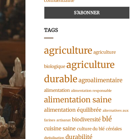
confidentialité
TAGS
agriculture
agriculture
agriculture
biologique
durable
agroalimentaire
alimentation
alimentation responsable
alimentation saine
alimentation équilibrée
alternatives aux
blé
biodiversité
farines
artisanat
cuisine saine
culture du blé
céréales
durabilité
digitalisation