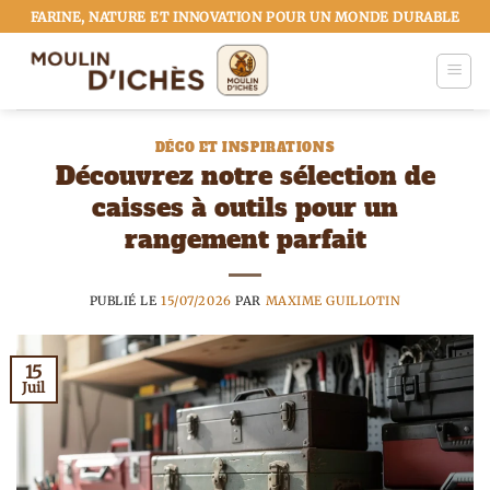
Passer
FARINE, NATURE ET INNOVATION POUR UN MONDE DURABLE
au
contenu
DÉCO ET INSPIRATIONS
Découvrez notre sélection de
caisses à outils pour un
rangement parfait
PUBLIÉ LE
15/07/2026
PAR
MAXIME GUILLOTIN
15
Juil