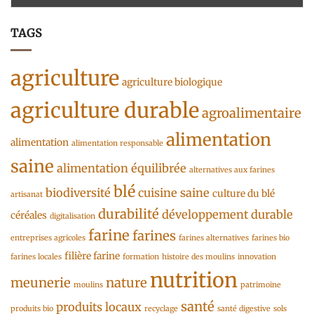
TAGS
agriculture
agriculture biologique
agriculture durable
agroalimentaire
alimentation
alimentation
alimentation responsable
saine
alimentation équilibrée
alternatives aux farines
blé
biodiversité
cuisine saine
culture du blé
artisanat
durabilité
développement durable
céréales
digitalisation
farine
farines
entreprises agricoles
farines alternatives
farines bio
filière farine
farines locales
formation
histoire des moulins
innovation
nutrition
meunerie
nature
moulins
patrimoine
santé
produits locaux
produits bio
recyclage
santé digestive
sols