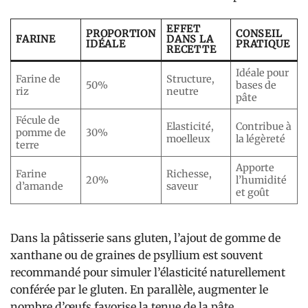
EFFET
PROPORTION
CONSEIL
FARINE
DANS LA
IDÉALE
PRATIQUE
RECETTE
Idéale pour
Farine de
Structure,
50%
bases de
riz
neutre
pâte
Fécule de
Elasticité,
Contribue à
pomme de
30%
moelleux
la légèreté
terre
Apporte
Farine
Richesse,
20%
l’humidité
d’amande
saveur
et goût
Dans la pâtisserie sans gluten, l’ajout de gomme de
xanthane ou de graines de psyllium est souvent
recommandé pour simuler l’élasticité naturellement
conférée par le gluten. En parallèle, augmenter le
nombre d’œufs favorise la tenue de la pâte,