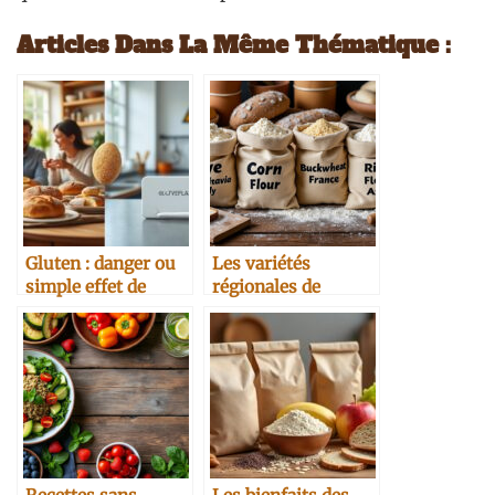
Articles Dans La Même Thématique :
Gluten : danger ou
Les variétés
simple effet de
régionales de
mode ?
farines et leur
typicité