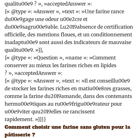
qualitu00e9 ? », »acceptedAnswer »:
{« @type »: »Answer », »text »: »Une farine rance
du00e9gage une odeur u00e2cre et
du00e9sagru00e9able. Lu2019absence de certification
officielle, des mentions floues, et un conditionnement
inadaptu00e9 sont aussi des indicateurs de mauvaise
qualitu00e9. »}},
{« @type »: »Question », »name »: »Comment
conserver au mieux les farines riches en lipides
? », »acceptedAnswer »:
{« @type »: »Answer », »text »: »Il est conseillu00e9
de stocker les farines riches en matiu00e8res grasses,
comme la farine du2019amande, dans des contenants
hermu00e9tiques au ru00e9frigu00e9rateur pour
u00e9viter quu2019elles ne rancissent
rapidement. »}}]}
Comment choisir une farine sans gluten pour la
pâtisserie ?