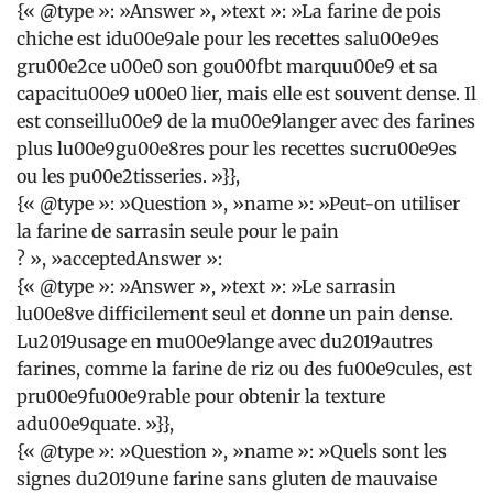
{« @type »: »Answer », »text »: »La farine de pois
chiche est idu00e9ale pour les recettes salu00e9es
gru00e2ce u00e0 son gou00fbt marquu00e9 et sa
capacitu00e9 u00e0 lier, mais elle est souvent dense. Il
est conseillu00e9 de la mu00e9langer avec des farines
plus lu00e9gu00e8res pour les recettes sucru00e9es
ou les pu00e2tisseries. »}},
{« @type »: »Question », »name »: »Peut-on utiliser
la farine de sarrasin seule pour le pain
? », »acceptedAnswer »:
{« @type »: »Answer », »text »: »Le sarrasin
lu00e8ve difficilement seul et donne un pain dense.
Lu2019usage en mu00e9lange avec du2019autres
farines, comme la farine de riz ou des fu00e9cules, est
pru00e9fu00e9rable pour obtenir la texture
adu00e9quate. »}},
{« @type »: »Question », »name »: »Quels sont les
signes du2019une farine sans gluten de mauvaise