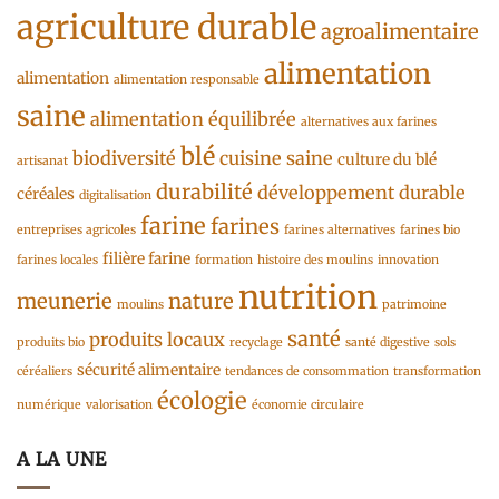
agriculture durable
agroalimentaire
alimentation
alimentation
alimentation responsable
saine
alimentation équilibrée
alternatives aux farines
blé
biodiversité
cuisine saine
culture du blé
artisanat
durabilité
développement durable
céréales
digitalisation
farine
farines
entreprises agricoles
farines alternatives
farines bio
filière farine
farines locales
formation
histoire des moulins
innovation
nutrition
meunerie
nature
moulins
patrimoine
santé
produits locaux
produits bio
recyclage
santé digestive
sols
sécurité alimentaire
céréaliers
tendances de consommation
transformation
écologie
numérique
valorisation
économie circulaire
A LA UNE