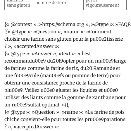
pomme de terre
sans gluten
vigoureusement
{« @context »: »https://schema.org », »@type »: »FAQP
[{« @type »: »Question », »name »: »Comment
choisir une farine sans gluten pour la pu00e2tisserie
? », »acceptedAnswer »:
{« @type »: »Answer », »text »: »Il est
recommandu00e9 du2019opter pour un mu00e9lange
de farines comme la farine de riz, du2019amande et
une fu00e9cule (mau00efs ou pomme de terre) pour
obtenir une consistance proche de la farine de
blu00e9. Veillez u00e0 ajuster les liquides et u00e0
utiliser des liants comme la gomme de xanthane pour
un ru00e9sultat optimal. »}},
{« @type »: »Question », »name »: »La farine de pois
chiche convient-elle pour toutes les pru00e9parations
? », »acceptedAnswer »: