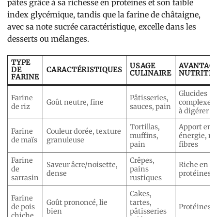
pâtes grâce à sa richesse en protéines et son faible
index glycémique, tandis que la farine de châtaigne,
avec sa note sucrée caractéristique, excelle dans les
desserts ou mélanges.
TYPE
USAGE
AVANTAG
DE
CARACTÉRISTIQUES
CULINAIRE
NUTRITI
FARINE
Glucides
Farine
Pâtisseries,
Goût neutre, fine
complexes, 
de riz
sauces, pain
à digérer
Tortillas,
Apport en
Farine
Couleur dorée, texture
muffins,
énergie, ri
de maïs
granuleuse
pain
fibres
Farine
Crêpes,
Saveur âcre/noisette,
Riche en fi
de
pains
dense
protéines
sarrasin
rustiques
Cakes,
Farine
Goût prononcé, lie
tartes,
de pois
Protéines é
bien
pâtisseries
chiche