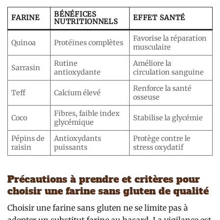
BÉNÉFICES
FARINE
EFFET SANTÉ
NUTRITIONNELS
Favorise la réparation
Quinoa
Protéines complètes
musculaire
Rutine
Améliore la
Sarrasin
antioxydante
circulation sanguine
Renforce la santé
Teff
Calcium élevé
osseuse
Fibres, faible index
Coco
Stabilise la glycémie
glycémique
Pépins de
Antioxydants
Protège contre le
raisin
puissants
stress oxydatif
Précautions à prendre et critères pour
choisir une farine sans gluten de qualité
Choisir une farine sans gluten ne se limite pas à
adopter un substitut farine au hasard. La vigilance est