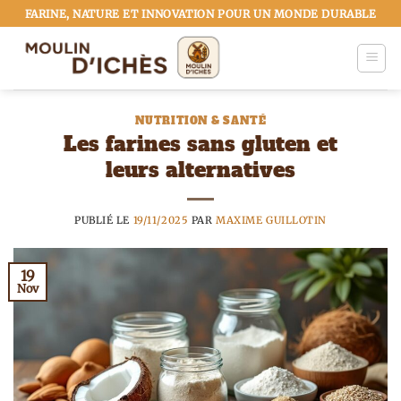
Passer
FARINE, NATURE ET INNOVATION POUR UN MONDE DURABLE
au
contenu
NUTRITION & SANTÉ
Les farines sans gluten et
leurs alternatives
PUBLIÉ LE
19/11/2025
PAR
MAXIME GUILLOTIN
19
Nov