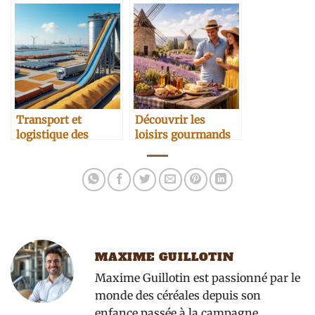
d’approvisionnement
responsable grâce
aux farines bio
Transport et
Découvrir les
logistique des
loisirs gourmands
céréales : nouveaux
avec des visites de
enjeux
moulins
traditionnels en
Provence
MAXIME GUILLOTIN
Maxime Guillotin est passionné par le
monde des céréales depuis son
enfance passée à la campagne.