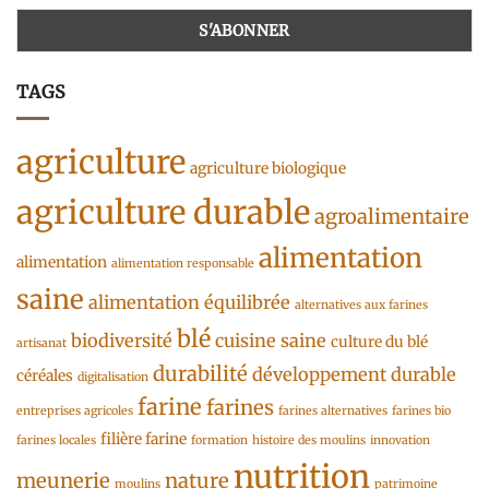
TAGS
agriculture
agriculture biologique
agriculture durable
agroalimentaire
alimentation
alimentation
alimentation responsable
saine
alimentation équilibrée
alternatives aux farines
blé
biodiversité
cuisine saine
culture du blé
artisanat
durabilité
développement durable
céréales
digitalisation
farine
farines
entreprises agricoles
farines alternatives
farines bio
filière farine
farines locales
formation
histoire des moulins
innovation
nutrition
meunerie
nature
moulins
patrimoine