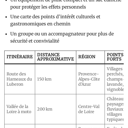
pour protéger les effets personnels
Une carte des points d’intérêt culturels et
gastronomiques en chemin
Un groupe ou un accompagnateur pour plus de
sécurité et convivialité
DISTANCE
POINTS
ITINÉRAIRE
RÉGION
APPROXIMATIVE
FORTS
Villages
Route des
Provence-
perchés,
Hameaux du
150 km
Alpes-Côte
champs d
Luberon
d’Azur
lavande,
vignobles
Châteaux,
paysages
Vallée de la
Centre-Val
200 km
fluviaux,
Loire à moto
de Loire
villages
typiques