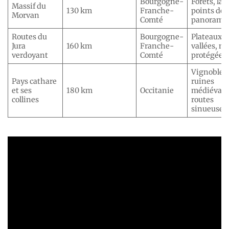
Bourgogne-
Forêts, lac
Massif du
130 km
Franche-
points de 
Morvan
Comté
panorami
Routes du
Bourgogne-
Plateaux,
Jura
160 km
Franche-
vallées, n
verdoyant
Comté
protégée
Vignobles
Pays cathare
ruines
et ses
180 km
Occitanie
médiévale
collines
routes
sinueuses