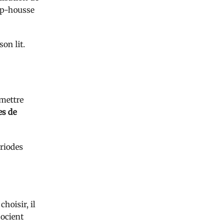
rap-housse
on lit.
 mettre
es de
ériodes
hoisir, il
ssocient