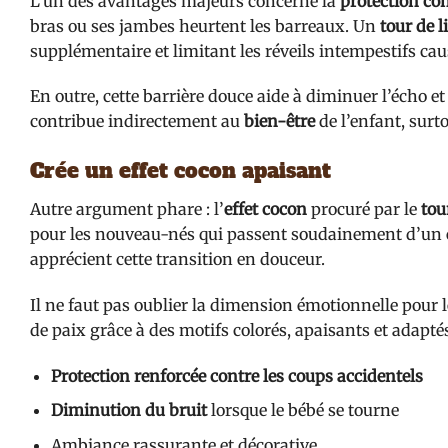
L’un des avantages majeurs concerne la
protection con
bras ou ses jambes heurtent les barreaux. Un
tour de 
supplémentaire et limitant les réveils intempestifs cau
En outre, cette barrière douce aide à diminuer l’écho et
contribue indirectement au
bien-être
de l’enfant, sur
Crée un effet cocon apaisant
Autre argument phare : l’
effet cocon
procuré par le
tou
pour les nouveau-nés qui passent soudainement d’un es
apprécient cette transition en douceur.
Il ne faut pas oublier la dimension émotionnelle pour
de paix grâce à des motifs colorés, apaisants et adaptés
Protection renforcée contre les coups accidentels
Diminution du bruit
lorsque le bébé se tourne
Ambiance rassurante et décorative