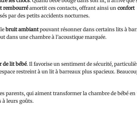
tre les chocs
. Quand bébé bouge dans son lit, il arrive que s
lit rembourré
amortit ces contacts, offrant ainsi un
confort
sés par des petits accidents nocturnes.
 le
bruit ambiant
pouvant résonner dans certains lits à bar
tout dans une chambre à l’acoustique marquée.
r de lit bébé
. Il favorise un sentiment de sécurité, particul
pace restreint à un lit à barreaux plus spacieux. Beaucou
 les parents, qui aiment transformer la chambre de bébé en
 à leurs goûts.