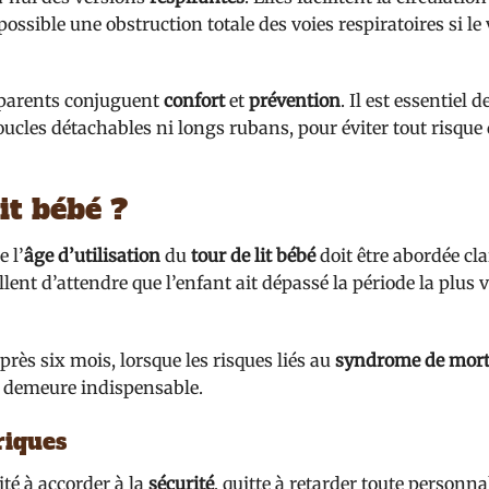
ssible une obstruction totale des voies respiratoires si le
s parents conjuguent
confort
et
prévention
. Il est essentiel d
boucles détachables ni longs rubans, pour éviter tout risque
it bébé ?
e l’
âge d’utilisation
du
tour de lit bébé
doit être abordée cl
lent d’attendre que l’enfant ait dépassé la période la plus 
près six mois, lorsque les risques liés au
syndrome de mort
e demeure indispensable.
riques
ité à accorder à la
sécurité
, quitte à retarder toute personna