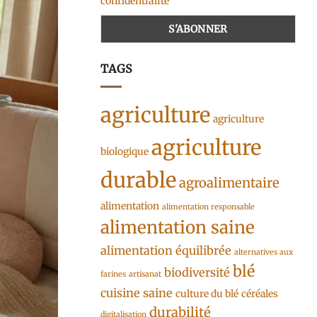
confidentialité
TAGS
agriculture
agriculture
agriculture
biologique
durable
agroalimentaire
alimentation
alimentation responsable
alimentation saine
alimentation équilibrée
alternatives aux
blé
biodiversité
farines
artisanat
cuisine saine
culture du blé
céréales
durabilité
digitalisation