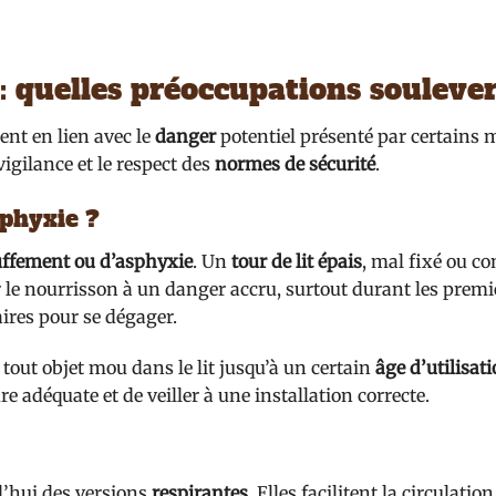
 : quelles préoccupations soulever
nt en lien avec le
danger
potentiel présenté par certains 
igilance et le respect des
normes de sécurité
.
sphyxie ?
uffement ou d’asphyxie
. Un
tour de lit épais
, mal fixé ou c
r le nourrisson à un danger accru, surtout durant les prem
aires pour se dégager.
 tout objet mou dans le lit jusqu’à un certain
âge d’utilisat
e adéquate et de veiller à une installation correcte.
d’hui des versions
respirantes
. Elles facilitent la circulation 