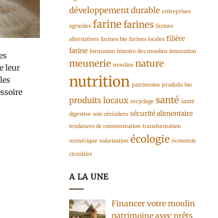
développement durable
entreprises
farine
farines
agricoles
farines
filière
alternatives
farines bio
farines locales
farine
formation
histoire des moulins
innovation
es
meunerie
nature
moulins
e leur
nutrition
les
patrimoine
produits bio
essoire
santé
produits locaux
recyclage
santé
sécurité alimentaire
digestive
sols céréaliers
tendances de consommation
transformation
écologie
numérique
valorisation
économie
circulaire
A LA UNE
Financer votre moulin
patrimoine avec prêts