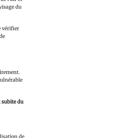
 visage du
e vérifier
 de
airement.
vulnérable
 subite du
lisation de