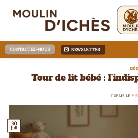
Passer
au
contenu
CONTACTEZ-NOUS
NEWSLETTER
DÉC
Tour de lit bébé : l’ind
PUBLIÉ LE
30/
30
Juil