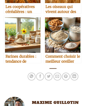
Les coopératives
Les oiseaux qui
céréalières : un
vivent autour des
modèle économique
champs de blé
durable
Farines durables :
Comment choisir le
tendance de
meilleur oreiller
consommation ou
ergonomique pour
révolution ?
soulager vos
cervicales ?
MAXIME GUILLOTIN