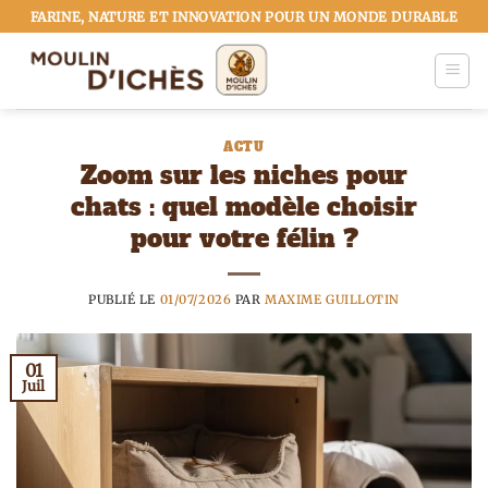
Passer
FARINE, NATURE ET INNOVATION POUR UN MONDE DURABLE
au
contenu
ACTU
Zoom sur les niches pour
chats : quel modèle choisir
pour votre félin ?
PUBLIÉ LE
01/07/2026
PAR
MAXIME GUILLOTIN
01
Juil