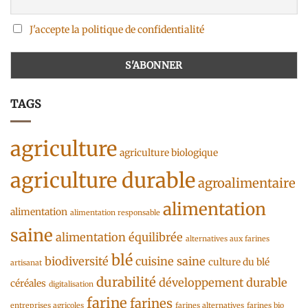
J'accepte la politique de confidentialité
TAGS
agriculture
agriculture biologique
agriculture durable
agroalimentaire
alimentation
alimentation
alimentation responsable
saine
alimentation équilibrée
alternatives aux farines
blé
biodiversité
cuisine saine
culture du blé
artisanat
durabilité
développement durable
céréales
digitalisation
farine
farines
entreprises agricoles
farines alternatives
farines bio