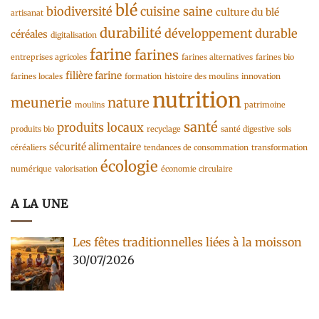
blé
biodiversité
cuisine saine
culture du blé
artisanat
durabilité
développement durable
céréales
digitalisation
farine
farines
entreprises agricoles
farines alternatives
farines bio
filière farine
farines locales
formation
histoire des moulins
innovation
nutrition
meunerie
nature
moulins
patrimoine
santé
produits locaux
produits bio
recyclage
santé digestive
sols
sécurité alimentaire
céréaliers
tendances de consommation
transformation
écologie
numérique
valorisation
économie circulaire
A LA UNE
Les fêtes traditionnelles liées à la moisson
30/07/2026