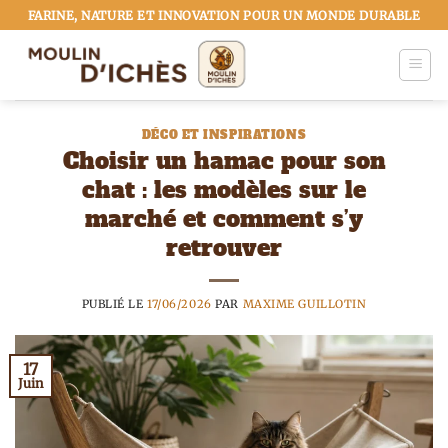
Passer
FARINE, NATURE ET INNOVATION POUR UN MONDE DURABLE
au
contenu
DÉCO ET INSPIRATIONS
Choisir un hamac pour son
chat : les modèles sur le
marché et comment s’y
retrouver
PUBLIÉ LE
17/06/2026
PAR
MAXIME GUILLOTIN
17
Juin