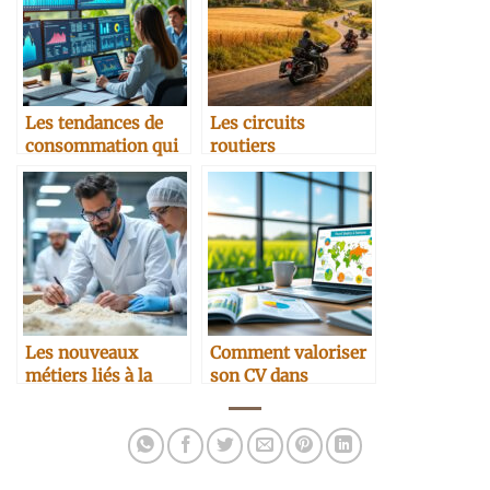
Les tendances de
Les circuits
consommation qui
routiers
influencent le
champêtres avec les
marché B2B
motos Harley
Davidson et Indian
pour découvrir la
France rurale
Les nouveaux
Comment valoriser
métiers liés à la
son CV dans
farine (nutrition,
l’agroalimentaire
agro, bio)