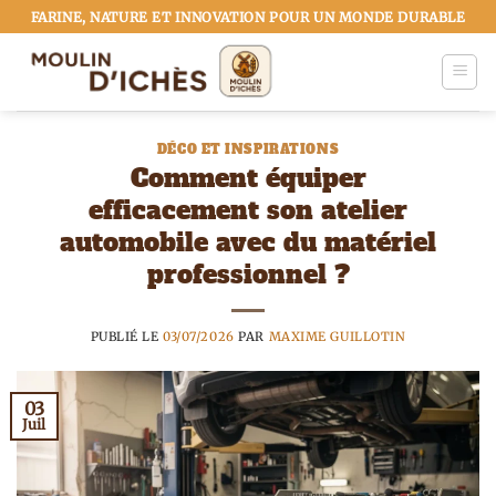
Passer
FARINE, NATURE ET INNOVATION POUR UN MONDE DURABLE
au
contenu
DÉCO ET INSPIRATIONS
Comment équiper
efficacement son atelier
automobile avec du matériel
professionnel ?
PUBLIÉ LE
03/07/2026
PAR
MAXIME GUILLOTIN
03
Juil