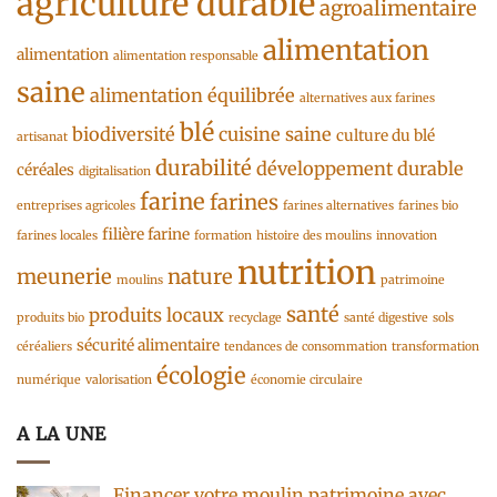
agriculture durable
agroalimentaire
alimentation
alimentation
alimentation responsable
saine
alimentation équilibrée
alternatives aux farines
blé
biodiversité
cuisine saine
culture du blé
artisanat
durabilité
développement durable
céréales
digitalisation
farine
farines
entreprises agricoles
farines alternatives
farines bio
filière farine
farines locales
formation
histoire des moulins
innovation
nutrition
meunerie
nature
moulins
patrimoine
santé
produits locaux
produits bio
recyclage
santé digestive
sols
sécurité alimentaire
céréaliers
tendances de consommation
transformation
écologie
numérique
valorisation
économie circulaire
A LA UNE
Financer votre moulin patrimoine avec