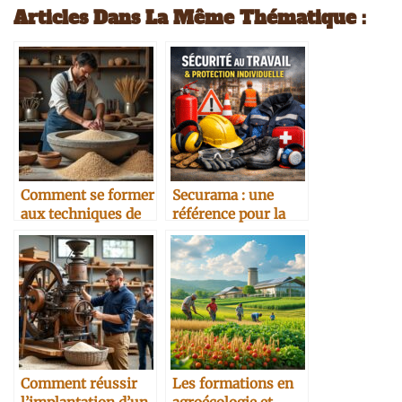
Articles Dans La Même Thématique :
Comment se former
Securama : une
aux techniques de
référence pour la
meunerie artisanale
sécurité au travail
et la protection
individuelle
Comment réussir
Les formations en