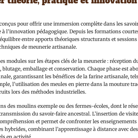
er théorie, pratique et innovation
conçus pour offrir une immersion complète dans les savoir
ée à l’innovation pédagogique. Depuis les formations courte
équilibre entre apports théoriques structurants et sessions
echniques de meunerie artisanale.
es modules sur les étapes clés de la meunerie : réception d
s, blutage, emballage et conservation. Chaque phase est ab
nale, garantissant les bénéfices de la farine artisanale, tel
mple, l’utilisation des meules en pierre dans la mouture tra
uits lors des méthodes industrielles.
ns des moulins exemple ou des fermes-écoles, dont le rés
ransmission du savoir-faire ancestral. L’insertion de visit
a compréhension et permet de confronter les enseignements à
s hybrides, combinant l’apprentissage à distance avec de
s en activité.