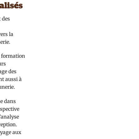
alisés
t des
ers la
erie.
e formation
urs
kage des
nt aussi à
unerie.
le dans
rspective
L’analyse
ception.
oyage aux