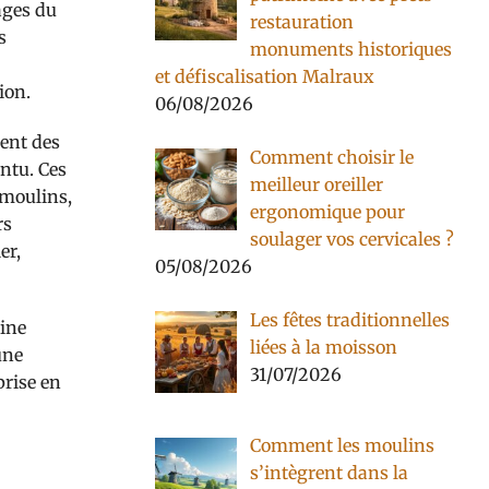
ages du
restauration
s
monuments historiques
et défiscalisation Malraux
ion.
06/08/2026
sent des
Comment choisir le
ntu. Ces
meilleur oreiller
 moulins,
ergonomique pour
rs
soulager vos cervicales ?
er,
05/08/2026
Les fêtes traditionnelles
rine
liées à la moisson
une
31/07/2026
prise en
Comment les moulins
s’intègrent dans la