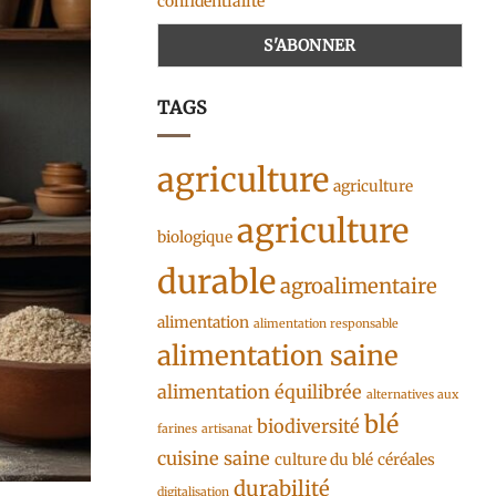
confidentialité
TAGS
agriculture
agriculture
agriculture
biologique
durable
agroalimentaire
alimentation
alimentation responsable
alimentation saine
alimentation équilibrée
alternatives aux
blé
biodiversité
farines
artisanat
cuisine saine
culture du blé
céréales
durabilité
digitalisation