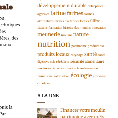
nale
développement durable
entreprises
farine
farines
agricoles
farines
on,
filière
alternatives
farines bio
farines locales
techniques
farine
formation
histoire des moulins
innovation
des
meunerie
nature
moulins
ières, des
nutrition
sanaux.
patrimoine
produits bio
santé
produits locaux
recyclage
santé
sécurité alimentaire
digestive
sols céréaliers
tendances de consommation
transformation
écologie
numérique
valorisation
économie
circulaire
A LA UNE
puis la
Financer votre moulin
 Par
patrimoine avec prêts