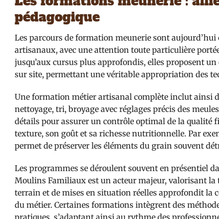
Les formations meunerie : alli
pédagogique
Les parcours de formation meunerie sont aujourd’hui 
artisanaux, avec une attention toute particulière port
jusqu’aux cursus plus approfondis, elles proposent un 
sur site, permettant une véritable appropriation des t
Une formation métier artisanal complète inclut ainsi d
nettoyage, tri, broyage avec réglages précis des meule
détails pour assurer un contrôle optimal de la qualité fi
texture, son goût et sa richesse nutritionnelle. Par exe
permet de préserver les éléments du grain souvent détr
Les programmes se déroulent souvent en présentiel da
Moulins Familiaux est un acteur majeur, valorisant la t
terrain et de mises en situation réelles approfondit l
du métier. Certaines formations intègrent des méthode
pratiques, s’adaptant ainsi au rythme des professionnel