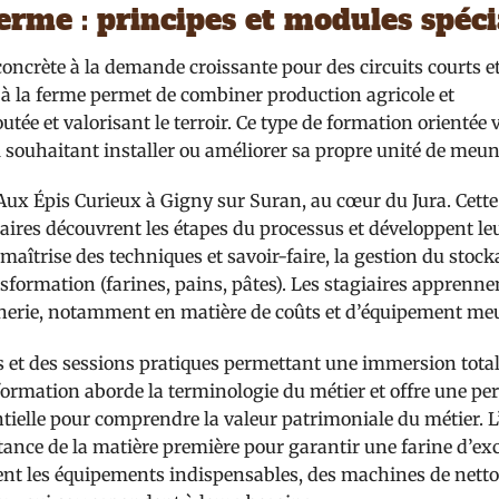
erme : principes et modules spéci
crète à la demande croissante pour des circuits courts e
 à la ferme permet de combiner production agricole et
tée et valorisant le terroir. Ce type de formation orientée v
 souhaitant installer ou améliorer sa propre unité de meun
Aux Épis Curieux à Gigny sur Suran, au cœur du Jura. Cett
giaires découvrent les étapes du processus et développent le
 maîtrise des techniques et savoir-faire, la gestion du stoc
nsformation (farines, pains, pâtes). Les stagiaires apprenne
eunerie, notamment en matière de coûts et d’équipement me
s et des sessions pratiques permettant une immersion tota
 formation aborde la terminologie du métier et offre une pe
entielle pour comprendre la valeur patrimoniale du métier. 
ance de la matière première pour garantir une farine d’ex
ment les équipements indispensables, des machines de nett