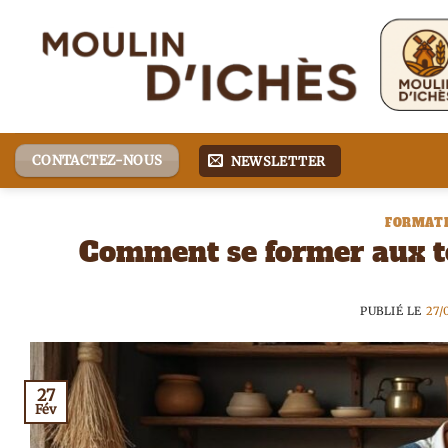
Passer
au
contenu
CONTACTEZ-NOUS
NEWSLETTER
FORMATI
Comment se former aux t
PUBLIÉ LE
27/
27
Fév