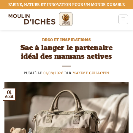
Passer
FARINE, NATURE ET INNOVATION POUR UN MONDE DURABLE
au
contenu
DÉCO ET INSPIRATIONS
Sac à langer le partenaire
idéal des mamans actives
PUBLIÉ LE
01/08/2026
PAR
MAXIME GUILLOTIN
01
Août