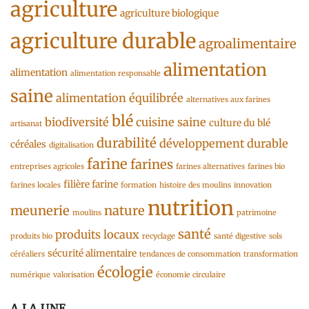
agriculture
agriculture biologique
agriculture durable
agroalimentaire
alimentation
alimentation
alimentation responsable
saine
alimentation équilibrée
alternatives aux farines
blé
biodiversité
cuisine saine
culture du blé
artisanat
durabilité
développement durable
céréales
digitalisation
farine
farines
entreprises agricoles
farines alternatives
farines bio
filière farine
farines locales
formation
histoire des moulins
innovation
nutrition
meunerie
nature
moulins
patrimoine
santé
produits locaux
produits bio
recyclage
santé digestive
sols
sécurité alimentaire
céréaliers
tendances de consommation
transformation
écologie
numérique
valorisation
économie circulaire
A LA UNE