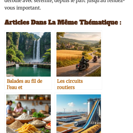
déroule avec sérénité, depuis le parc jusqu’au rendez-
vous important.
Articles Dans La Même Thématique :
Balades au fil de
Les circuits
l’eau et
routiers
observatoires
champêtres avec les
naturels à Taïwan
motos Harley
Davidson et Indian
pour découvrir la
France rurale