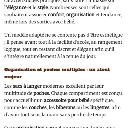
caractéristiques pratiques, sans faire l’impasse sur
l’
élégance
et le
style
. Nombreuses sont celles qui
souhaitent associer
confort
,
organisation
et tendance,
même lors des sorties avec bébé.
Un modèle adapté ne se contente pas d’être esthétique
; il pense avant tout à la facilité d’accès, au rangement
logique, tout en restant discret et élégant afin qu’il
s’intègre naturellement à la tenue du jour.
Organisation et poches multiples : un atout
majeur
Les
sacs à langer
modernes excellent par leur
multitude de
poches
. Chaque compartiment est conçu
pour accueillir un
accessoire pour bébé
spécifique,
comme les
couches
, les
biberons
ou les
lingettes
, afin
d’avoir tout sous la main sans perdre de temps.
Cette
organisation
permet une routine fluide : plus